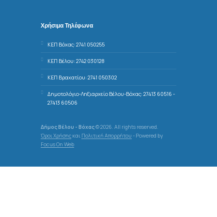
Χρήσιμα Τηλέφωνα
ΚΕΠ Βόχας: 2741 050255
ΚΕΠ Βέλου: 2742 030128
ΚΕΠ Βραχατίου: 2741 050302
Δημοτολόγιο-Ληξιαρχείο Βέλου-Βόχας: 27413 60516 -
27413 60506
Δήμος Βέλου - Βόχας
© 2026. All rights reserved.
Όροι Χρήσης
και
Πολιτική Απορρήτου
- Powered by
Focus On Web