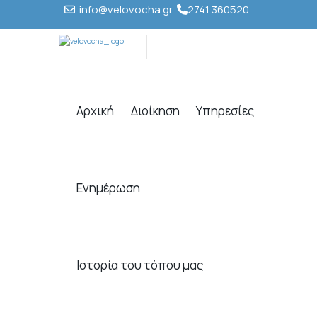
info@velovocha.gr
2741 360520
Αρχική
Διοίκηση
Υπηρεσίες
Ενημέρωση
Ιστορία του τόπου μας