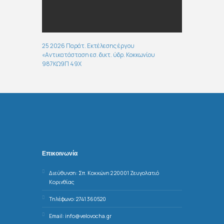
25 2026 Παράτ. Εκτέλεσης έργου
«Αντικατάσταση εσ. δικτ. ύδρ. Κοκκωνίου
987ΚΩ9Π 49Χ
Επικοινωνία
Διεύθυνση: Σπ. Κοκκώνη 2 20001 Ζευγολατιό
Κορινθίας
Τηλέφωνο: 2741 360520
Email: info@velovocha.gr