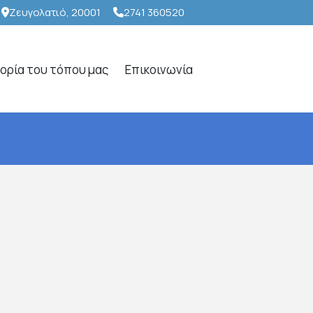
Ζευγολατιό, 20001
2741 360520
τορία του τόπου μας
Επικοινωνία