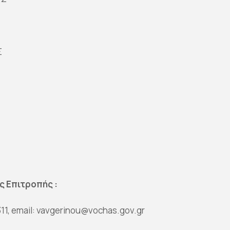
Σ
Σ
ς Επιτροπής :
11, email: vavgerinou@vochas.gov.gr